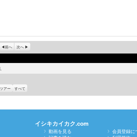
前へ
次へ
.
ツアー
すべて
イシキカイカク.com
動画を見る
会員登録に