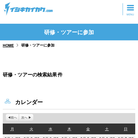
トップページ
研修・ツアーに参加
動画を見る
研修・ツアーに参加
HOME
記事を読む
セミナーに参加
研修・ツアーの検索結果
件
研修・ツアーに参加
グッズ
カレンダー
前へ
次へ
月
火
水
木
金
土
日
月
火
水
木
金
土
日
曜
曜
曜
曜
曜
曜
曜