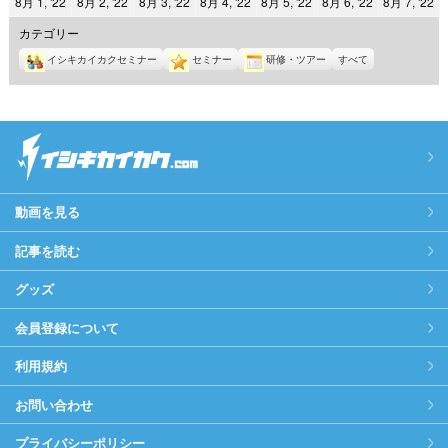
2022
2022
2022
2022
2022
2022
2
8月 1, '22
8月 2, '22
8月 3, '22
8月 4, '22
8月 5, '22
8月 6, '22
8月 7, '22
日
日
日
日
日
日
日
年
年
年
年
年
年
年
カテゴリー
8
8
8
8
8
8
8
イシキカイカクセミナー
セミナー
研修・ツアー
すべて
月
月
月
月
月
月
月
1
2
3
4
5
6
7
日
日
日
日
日
日
日
動画を見る
記事を読む
グッズ
会員登録について
利用規約
お問い合わせ
プライバシーポリシー