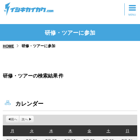
トップページ
研修・ツアーに参加
動画を見る
研修・ツアーに参加
HOME
記事を読む
セミナーに参加
研修・ツアーの検索結果
件
研修・ツアーに参加
グッズ
カレンダー
前へ
次へ
月
火
水
木
金
土
日
月
火
水
木
金
土
日
曜
曜
曜
曜
曜
曜
曜