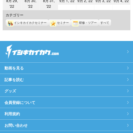
2022
2022
2022
2
8月 29,
8月 30,
8月 31,
9月 1, '22
9月 2, '22
9月 3, '22
9月 4, '22
日
日
日
日
日
日
日
2022
2022
2022
'22
'22
'22
年
年
年
年
年
年
年
9
9
9
9
カテゴリー
8
8
8
月
月
月
月
イシキカイカクセミナー
セミナー
研修・ツアー
すべて
月
月
月
1
2
3
4
29
30
31
日
日
日
日
日
日
日
動画を見る
記事を読む
グッズ
会員登録について
利用規約
お問い合わせ