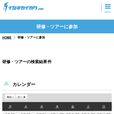
トップページ
研修・ツアーに参加
動画を見る
研修・ツアーに参加
HOME
記事を読む
セミナーに参加
研修・ツアーの検索結果
件
研修・ツアーに参加
グッズ
カレンダー
前へ
次へ
月
火
水
木
金
土
日
月
火
水
木
金
土
日
曜
曜
曜
曜
曜
曜
曜