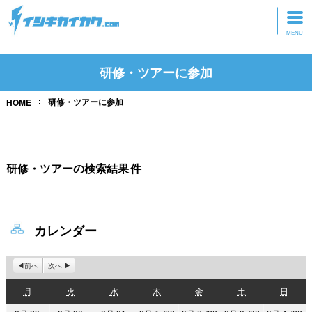
トップページ
研修・ツアーに参加
動画を見る
研修・ツアーに参加
HOME
記事を読む
セミナーに参加
研修・ツアーの検索結果
件
研修・ツアーに参加
グッズ
カレンダー
前へ
次へ
月
火
水
木
金
土
日
月
火
水
木
金
土
日
曜
曜
曜
曜
曜
曜
曜