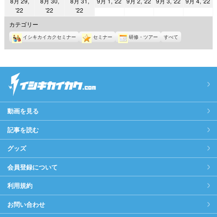
2022
2022
2022
2
8月 29,
8月 30,
8月 31,
9月 1, '22
9月 2, '22
9月 3, '22
9月 4, '22
日
日
日
日
日
日
日
2022
2022
2022
'22
'22
'22
年
年
年
年
年
年
年
9
9
9
9
カテゴリー
8
8
8
月
月
月
月
イシキカイカクセミナー
セミナー
研修・ツアー
すべて
月
月
月
1
2
3
4
29
30
31
日
日
日
日
日
日
日
動画を見る
記事を読む
グッズ
会員登録について
利用規約
お問い合わせ