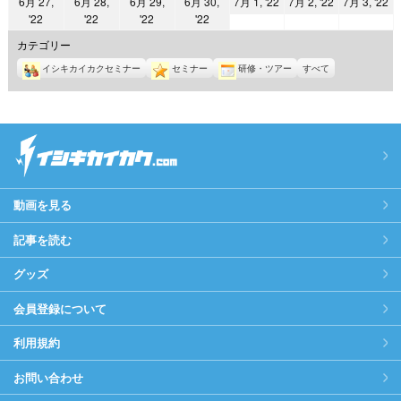
2022
2022
2
6月 27,
6月 28,
6月 29,
6月 30,
7月 1, '22
7月 2, '22
7月 3, '22
日
日
日
日
日
日
日
2022
2022
2022
2022
'22
'22
'22
'22
年
年
年
年
年
年
年
7
7
7
カテゴリー
6
6
6
6
月
月
月
イシキカイカクセミナー
セミナー
研修・ツアー
すべて
月
月
月
月
1
2
3
27
28
29
30
日
日
日
日
日
日
日
動画を見る
記事を読む
グッズ
会員登録について
利用規約
お問い合わせ