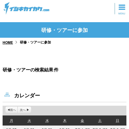
トップページ
研修・ツアーに参加
動画を見る
研修・ツアーに参加
HOME
記事を読む
セミナーに参加
研修・ツアーの検索結果
件
研修・ツアーに参加
グッズ
カレンダー
前へ
次へ
月
火
水
木
金
土
日
月
火
水
木
金
土
日
曜
曜
曜
曜
曜
曜
曜