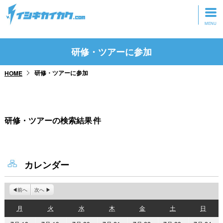
トップページ
研修・ツアーに参加
動画を見る
研修・ツアーに参加
HOME
記事を読む
セミナーに参加
研修・ツアーの検索結果
件
研修・ツアーに参加
グッズ
カレンダー
前へ
次へ
月
火
水
木
金
土
日
月
火
水
木
金
土
日
曜
曜
曜
曜
曜
曜
曜