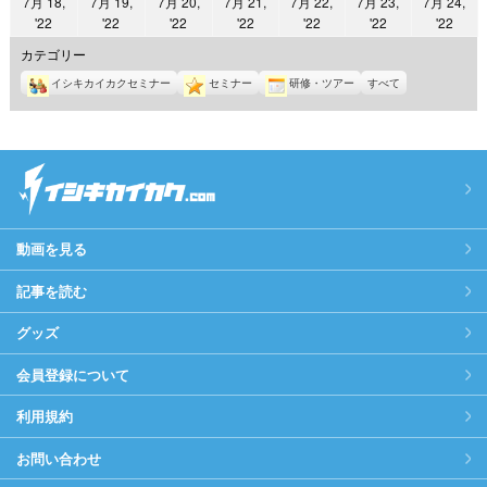
7月 18,
7月 19,
7月 20,
7月 21,
7月 22,
7月 23,
7月 24,
日
日
日
日
日
日
日
2022
2022
2022
2022
2022
2022
2022
'22
'22
'22
'22
'22
'22
'22
年
年
年
年
年
年
年
カテゴリー
7
7
7
7
7
7
7
イシキカイカクセミナー
セミナー
研修・ツアー
すべて
月
月
月
月
月
月
月
18
19
20
21
22
23
24
日
日
日
日
日
日
日
動画を見る
記事を読む
グッズ
会員登録について
利用規約
お問い合わせ