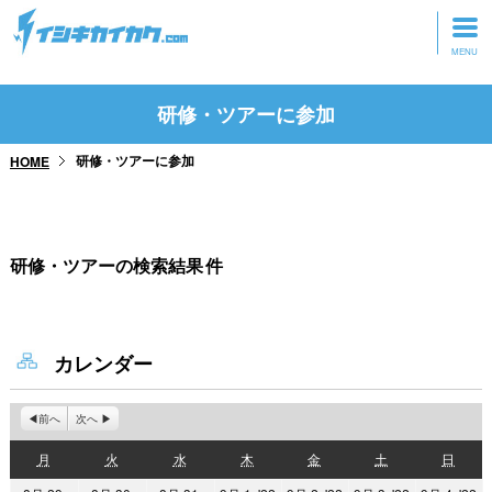
トップページ
研修・ツアーに参加
動画を見る
研修・ツアーに参加
HOME
記事を読む
セミナーに参加
研修・ツアーの検索結果
件
研修・ツアーに参加
グッズ
カレンダー
前へ
次へ
月
火
水
木
金
土
日
月
火
水
木
金
土
日
曜
曜
曜
曜
曜
曜
曜