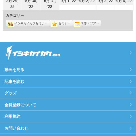
2022
2022
2022
2
8月 29,
8月 30,
8月 31,
9月 1, '22
9月 2, '22
9月 3, '22
9月 4, '22
日
日
日
日
日
日
日
2022
2022
2022
'22
'22
'22
年
年
年
年
年
年
年
9
9
9
9
カテゴリー
8
8
8
月
月
月
月
イシキカイカクセミナー
セミナー
研修・ツアー
月
月
月
1
2
3
4
29
30
31
日
日
日
日
日
日
日
動画を見る
記事を読む
グッズ
会員登録について
利用規約
お問い合わせ