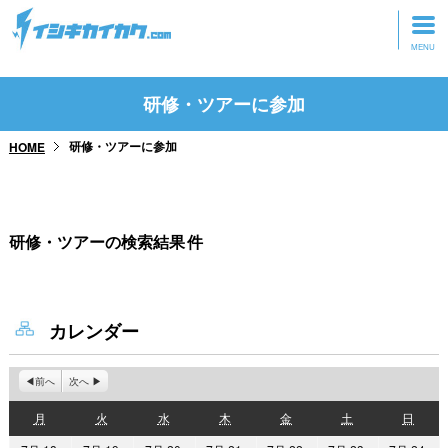
トップページ
研修・ツアーに参加
動画を見る
研修・ツアーに参加
HOME
記事を読む
セミナーに参加
研修・ツアーの検索結果
件
研修・ツアーに参加
グッズ
カレンダー
前へ
次へ
月
火
水
木
金
土
日
月
火
水
木
金
土
日
曜
曜
曜
曜
曜
曜
曜