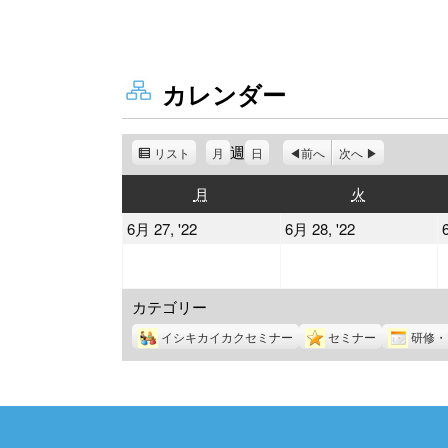
カレンダー
週
リスト
表
月
日
前へ
次へ
示
月
火
月
火
曜
曜
2022
2022
6月 27, '22
6月 28, '22
日
日
年
年
6
6
カテゴリー
月
月
27
28
イシキカイカクセミナー
セミナー
研修・
日
日