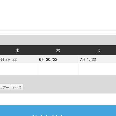
水
木
金
水
木
金
曜
曜
曜
2022
2022
2022
6月 29, '22
6月 30, '22
7月 1, '22
日
日
日
年
年
年
6
6
7
月
月
月
29
30
1
ツアー
すべて
日
日
日