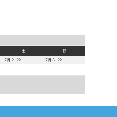
土
日
土
日
曜
曜
2022
2022
7月 2, '22
7月 3, '22
日
日
年
年
7
7
月
月
2
3
日
日