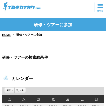
トップページ
研修・ツアーに参加
動画を見る
研修・ツアーに参加
HOME
記事を読む
セミナーに参加
研修・ツアーの検索結果
件
研修・ツアーに参加
グッズ
カレンダー
前へ
次へ
月
火
水
木
金
土
日
月
火
水
木
金
土
日
曜
曜
曜
曜
曜
曜
曜