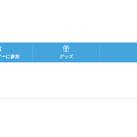
アーに参加
グッズ