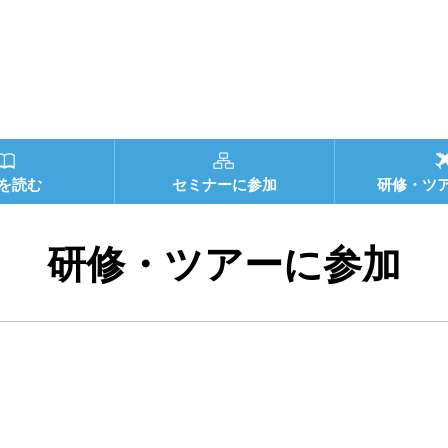
を読む
セミナーに参加
研修・ツ
研修・ツアーに参加