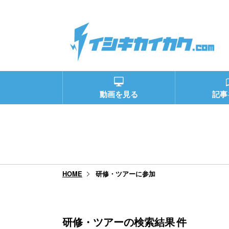
動画を見る
記事
研修・ツアーに参加
HOME
研修・ツアーの検索結果
件