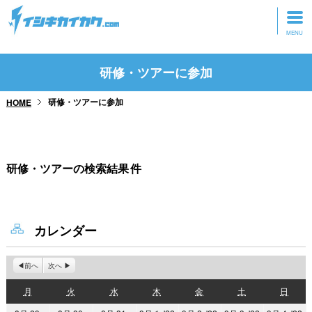
トップページ
研修・ツアーに参加
動画を見る
研修・ツアーに参加
HOME
記事を読む
セミナーに参加
研修・ツアーの検索結果
件
研修・ツアーに参加
グッズ
カレンダー
前へ
次へ
月
火
水
木
金
土
日
月
火
水
木
金
土
日
曜
曜
曜
曜
曜
曜
曜