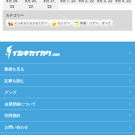
2022
2022
2022
2
8月 29,
8月 30,
8月 31,
9月 1, '22
9月 2, '22
9月 3, '22
9月 4, '22
日
日
日
日
日
日
日
2022
2022
2022
'22
'22
'22
年
年
年
年
年
年
年
9
9
9
9
カテゴリー
8
8
8
月
月
月
月
イシキカイカクセミナー
セミナー
研修・ツアー
すべて
月
月
月
1
2
3
4
29
30
31
日
日
日
日
日
日
日
動画を見る
記事を読む
グッズ
会員登録について
利用規約
お問い合わせ