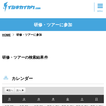
トップページ
研修・ツアーに参加
動画を見る
研修・ツアーに参加
HOME
記事を読む
セミナーに参加
研修・ツアーの検索結果
件
研修・ツアーに参加
グッズ
カレンダー
前へ
次へ
月
火
水
木
金
土
日
月
火
水
木
金
土
日
曜
曜
曜
曜
曜
曜
曜