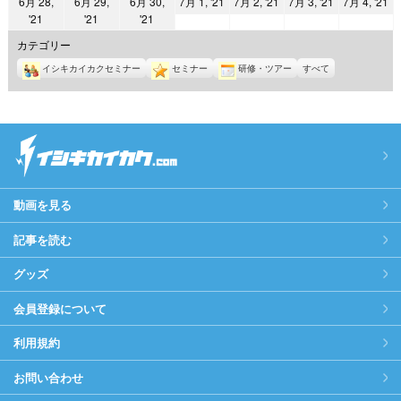
2021
2021
2021
2
6月 28,
6月 29,
6月 30,
7月 1, '21
7月 2, '21
7月 3, '21
7月 4, '21
日
日
日
日
日
日
日
2021
2021
2021
'21
'21
'21
年
年
年
年
年
年
年
7
7
7
7
カテゴリー
6
6
6
月
月
月
月
イシキカイカクセミナー
セミナー
研修・ツアー
すべて
月
月
月
1
2
3
4
28
29
30
日
日
日
日
日
日
日
動画を見る
記事を読む
グッズ
会員登録について
利用規約
お問い合わせ