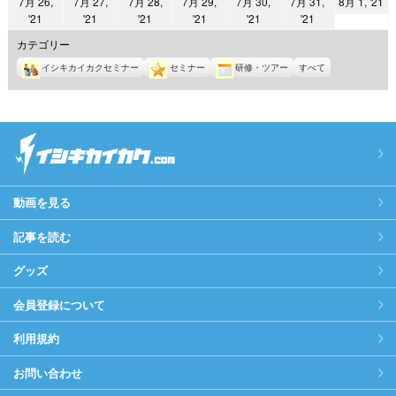
2
7月 26,
7月 27,
7月 28,
7月 29,
7月 30,
7月 31,
8月 1, '21
日
日
日
日
日
日
日
2021
2021
2021
2021
2021
2021
'21
'21
'21
'21
'21
'21
年
年
年
年
年
年
年
8
カテゴリー
7
7
7
7
7
7
月
イシキカイカクセミナー
セミナー
研修・ツアー
すべて
月
月
月
月
月
月
1
26
27
28
29
30
31
日
日
日
日
日
日
日
動画を見る
記事を読む
グッズ
会員登録について
利用規約
お問い合わせ