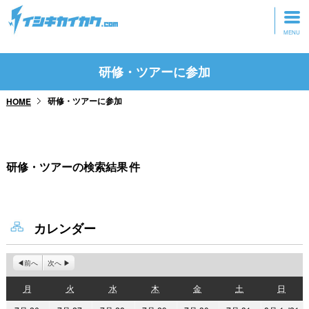
トップページ
研修・ツアーに参加
動画を見る
研修・ツアーに参加
HOME
記事を読む
セミナーに参加
研修・ツアーの検索結果
件
研修・ツアーに参加
グッズ
カレンダー
前へ
次へ
月
火
水
木
金
土
日
月
火
水
木
金
土
日
曜
曜
曜
曜
曜
曜
曜