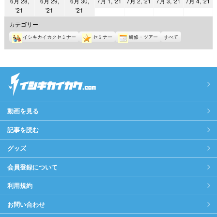
2021
2021
2021
2
6月 28,
6月 29,
6月 30,
7月 1, '21
7月 2, '21
7月 3, '21
7月 4, '21
日
日
日
日
日
日
日
2021
2021
2021
'21
'21
'21
年
年
年
年
年
年
年
7
7
7
7
カテゴリー
6
6
6
月
月
月
月
イシキカイカクセミナー
セミナー
研修・ツアー
すべて
月
月
月
1
2
3
4
28
29
30
日
日
日
日
日
日
日
動画を見る
記事を読む
グッズ
会員登録について
利用規約
お問い合わせ