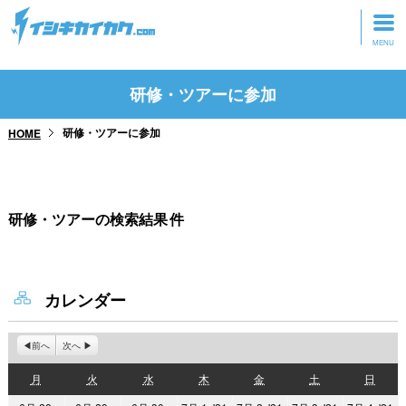
トップページ
研修・ツアーに参加
動画を見る
研修・ツアーに参加
HOME
記事を読む
セミナーに参加
研修・ツアーの検索結果
件
研修・ツアーに参加
グッズ
カレンダー
前へ
次へ
月
火
水
木
金
土
日
月
火
水
木
金
土
日
曜
曜
曜
曜
曜
曜
曜