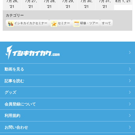
2
7月 26,
7月 27,
7月 28,
7月 29,
7月 30,
7月 31,
8月 1, '21
日
日
日
日
日
日
日
2021
2021
2021
2021
2021
2021
'21
'21
'21
'21
'21
'21
年
年
年
年
年
年
年
8
カテゴリー
7
7
7
7
7
7
月
イシキカイカクセミナー
セミナー
研修・ツアー
すべて
月
月
月
月
月
月
1
26
27
28
29
30
31
日
日
日
日
日
日
日
動画を見る
記事を読む
グッズ
会員登録について
利用規約
お問い合わせ