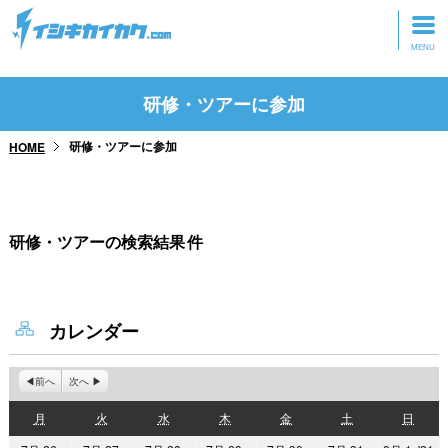
トップページ
研修・ツアーに参加
動画を見る
研修・ツアーに参加
HOME
記事を読む
セミナーに参加
研修・ツアーの検索結果
件
研修・ツアーに参加
グッズ
カレンダー
前へ
次へ
月
火
水
木
金
土
日
月
火
水
木
金
土
日
曜
曜
曜
曜
曜
曜
曜