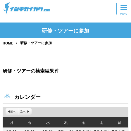
トップページ
研修・ツアーに参加
動画を見る
研修・ツアーに参加
HOME
記事を読む
セミナーに参加
研修・ツアーの検索結果
件
研修・ツアーに参加
グッズ
カレンダー
前へ
次へ
月
火
水
木
金
土
日
月
火
水
木
金
土
日
曜
曜
曜
曜
曜
曜
曜