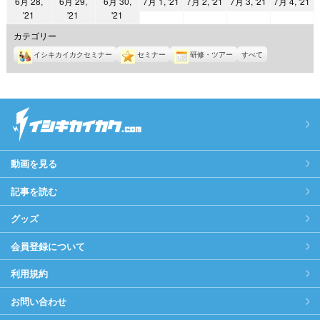
2021
2021
2021
2
6月 28,
6月 29,
6月 30,
7月 1, '21
7月 2, '21
7月 3, '21
7月 4, '21
日
日
日
日
日
日
日
2021
2021
2021
'21
'21
'21
年
年
年
年
年
年
年
7
7
7
7
カテゴリー
6
6
6
月
月
月
月
イシキカイカクセミナー
セミナー
研修・ツアー
すべて
月
月
月
1
2
3
4
28
29
30
日
日
日
日
日
日
日
動画を見る
記事を読む
グッズ
会員登録について
利用規約
お問い合わせ