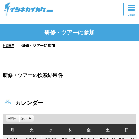
トップページ
研修・ツアーに参加
動画を見る
研修・ツアーに参加
HOME
記事を読む
セミナーに参加
研修・ツアーの検索結果
件
研修・ツアーに参加
グッズ
カレンダー
前へ
次へ
月
火
水
木
金
土
日
月
火
水
木
金
土
日
曜
曜
曜
曜
曜
曜
曜