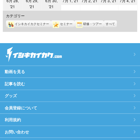
2021
2021
2021
2
6月 28,
6月 29,
6月 30,
7月 1, '21
7月 2, '21
7月 3, '21
7月 4, '21
日
日
日
日
日
日
日
2021
2021
2021
'21
'21
'21
年
年
年
年
年
年
年
7
7
7
7
カテゴリー
6
6
6
月
月
月
月
イシキカイカクセミナー
セミナー
研修・ツアー
すべて
月
月
月
1
2
3
4
28
29
30
日
日
日
日
日
日
日
動画を見る
記事を読む
グッズ
会員登録について
利用規約
お問い合わせ