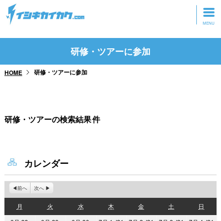
トップページ
研修・ツアーに参加
動画を見る
研修・ツアーに参加
HOME
記事を読む
セミナーに参加
研修・ツアーの検索結果
件
研修・ツアーに参加
グッズ
カレンダー
前へ
次へ
月
火
水
木
金
土
日
月
火
水
木
金
土
日
曜
曜
曜
曜
曜
曜
曜