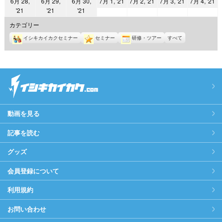
2021
2021
2021
2
6月 28,
6月 29,
6月 30,
7月 1, '21
7月 2, '21
7月 3, '21
7月 4, '21
日
日
日
日
日
日
日
2021
2021
2021
'21
'21
'21
年
年
年
年
年
年
年
7
7
7
7
カテゴリー
6
6
6
月
月
月
月
イシキカイカクセミナー
セミナー
研修・ツアー
すべて
月
月
月
1
2
3
4
28
29
30
日
日
日
日
日
日
日
動画を見る
記事を読む
グッズ
会員登録について
利用規約
お問い合わせ