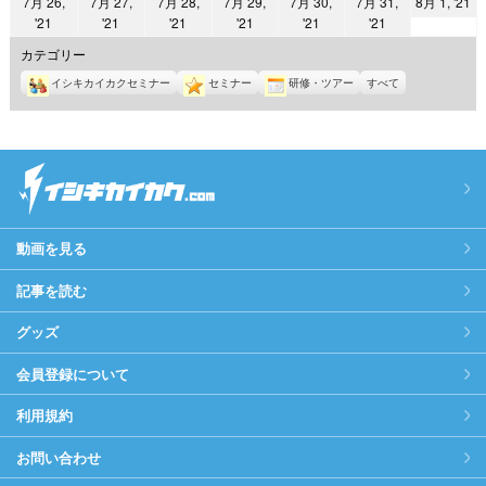
2
7月 26,
7月 27,
7月 28,
7月 29,
7月 30,
7月 31,
8月 1, '21
日
日
日
日
日
日
日
2021
2021
2021
2021
2021
2021
'21
'21
'21
'21
'21
'21
年
年
年
年
年
年
年
8
カテゴリー
7
7
7
7
7
7
月
イシキカイカクセミナー
セミナー
研修・ツアー
すべて
月
月
月
月
月
月
1
26
27
28
29
30
31
日
日
日
日
日
日
日
動画を見る
記事を読む
グッズ
会員登録について
利用規約
お問い合わせ