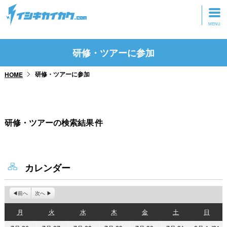
トップページ
研修・ツアーに参加
動画を見る
研修・ツアーに参加
HOME
記事を読む
セミナーに参加
研修・ツアーの検索結果
件
研修・ツアーに参加
グッズ
カレンダー
前へ
次へ
月
火
水
木
金
土
日
月
火
水
木
金
土
日
曜
曜
曜
曜
曜
曜
曜