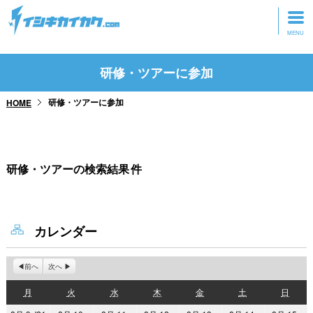
トップページ
研修・ツアーに参加
動画を見る
研修・ツアーに参加
HOME
記事を読む
セミナーに参加
研修・ツアーの検索結果
件
研修・ツアーに参加
グッズ
カレンダー
前へ
次へ
月
火
水
木
金
土
日
月
火
水
木
金
土
日
曜
曜
曜
曜
曜
曜
曜