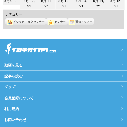
2021
8月 9, '21
8月 10,
8月 11,
8月 12,
8月 13,
8月 14,
8月 15,
日
日
日
日
日
日
日
2021
2021
2021
2021
2021
2021
'21
'21
'21
'21
'21
'21
年
年
年
年
年
年
年
8
カテゴリー
8
8
8
8
8
8
月
イシキカイカクセミナー
セミナー
研修・ツアー
月
月
月
月
月
月
9
10
11
12
13
14
15
日
日
日
日
日
日
日
動画を見る
記事を読む
グッズ
会員登録について
利用規約
お問い合わせ