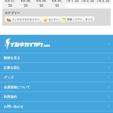
2022
2022
2
6月 27,
6月 28,
6月 29,
6月 30,
7月 1, '22
7月 2, '22
7月 3, '22
日
日
日
日
日
日
日
2022
2022
2022
2022
'22
'22
'22
'22
年
年
年
年
年
年
年
7
7
7
カテゴリー
6
6
6
6
月
月
月
イシキカイカクセミナー
セミナー
研修・ツアー
すべて
月
月
月
月
1
2
3
27
28
29
30
日
日
日
日
日
日
日
動画を見る
記事を読む
グッズ
会員登録について
利用規約
お問い合わせ