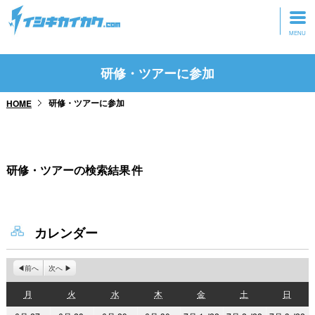
トップページ
研修・ツアーに参加
動画を見る
研修・ツアーに参加
HOME
記事を読む
セミナーに参加
研修・ツアーの検索結果
件
研修・ツアーに参加
グッズ
カレンダー
前へ
次へ
月
火
水
木
金
土
日
月
火
水
木
金
土
日
曜
曜
曜
曜
曜
曜
曜