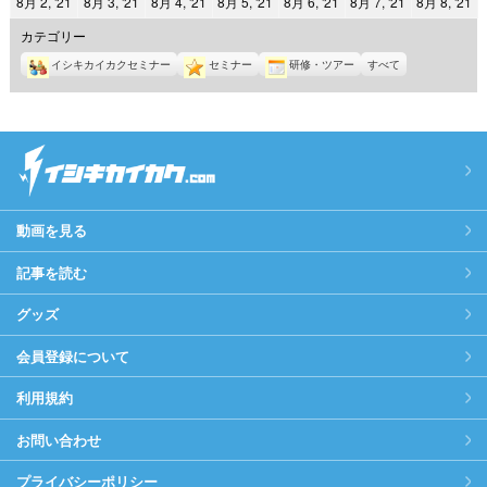
2021
2021
2021
2021
2021
2021
2
8月 2, '21
8月 3, '21
8月 4, '21
8月 5, '21
8月 6, '21
8月 7, '21
8月 8, '21
日
日
日
日
日
日
日
年
年
年
年
年
年
年
カテゴリー
8
8
8
8
8
8
8
イシキカイカクセミナー
セミナー
研修・ツアー
すべて
月
月
月
月
月
月
月
2
3
4
5
6
7
8
日
日
日
日
日
日
日
動画を見る
記事を読む
グッズ
会員登録について
利用規約
お問い合わせ
プライバシーポリシー