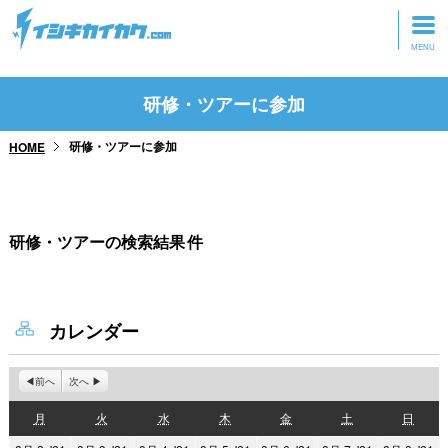
トップページ
研修・ツアーに参加
動画を見る
研修・ツアーに参加
HOME
記事を読む
セミナーに参加
研修・ツアーの検索結果
件
研修・ツアーに参加
グッズ
カレンダー
前へ
次へ
月
火
水
木
金
土
日
月
火
水
木
金
土
日
曜
曜
曜
曜
曜
曜
曜