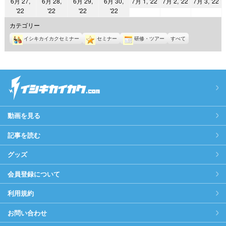
2022
2022
2
6月 27,
6月 28,
6月 29,
6月 30,
7月 1, '22
7月 2, '22
7月 3, '22
日
日
日
日
日
日
日
2022
2022
2022
2022
'22
'22
'22
'22
年
年
年
年
年
年
年
7
7
7
カテゴリー
6
6
6
6
月
月
月
イシキカイカクセミナー
セミナー
研修・ツアー
すべて
月
月
月
月
1
2
3
27
28
29
30
日
日
日
日
日
日
日
動画を見る
記事を読む
グッズ
会員登録について
利用規約
お問い合わせ