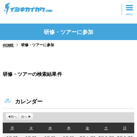
トップページ
研修・ツアーに参加
動画を見る
研修・ツアーに参加
HOME
記事を読む
セミナーに参加
研修・ツアーの検索結果
件
研修・ツアーに参加
グッズ
カレンダー
前へ
次へ
月
火
水
木
金
土
日
月
火
水
木
金
土
日
曜
曜
曜
曜
曜
曜
曜