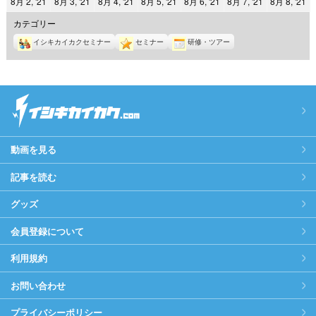
2021
2021
2021
2021
2021
2021
2
8月 2, '21
8月 3, '21
8月 4, '21
8月 5, '21
8月 6, '21
8月 7, '21
8月 8, '21
日
日
日
日
日
日
日
年
年
年
年
年
年
年
カテゴリー
8
8
8
8
8
8
8
イシキカイカクセミナー
セミナー
研修・ツアー
月
月
月
月
月
月
月
2
3
4
5
6
7
8
日
日
日
日
日
日
日
動画を見る
記事を読む
グッズ
会員登録について
利用規約
お問い合わせ
プライバシーポリシー