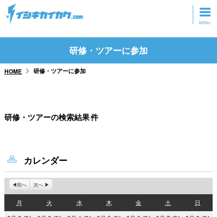
トップページ
研修・ツアーに参加
動画を見る
研修・ツアーに参加
HOME
記事を読む
セミナーに参加
研修・ツアーの検索結果
件
研修・ツアーに参加
グッズ
カレンダー
前へ
次へ
月
火
水
木
金
土
日
月
火
水
木
金
土
日
曜
曜
曜
曜
曜
曜
曜