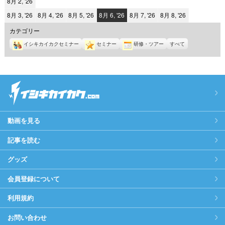
2026
8月 2, '26
日
日
日
日
日
日
日
年
2026
2026
2026
2026
2026
2026
8月 3, '26
8月 4, '26
8月 5, '26
8月 6, '26
8月 7, '26
8月 8, '26
8
年
年
年
年
年
年
カテゴリー
月
8
8
8
8
8
8
2
イシキカイカクセミナー
セミナー
研修・ツアー
すべて
月
月
月
月
月
月
日
3
4
5
6
7
8
日
日
日
日
日
日
動画を見る
記事を読む
グッズ
会員登録について
利用規約
お問い合わせ