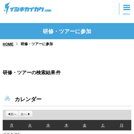
トップページ
研修・ツアーに参加
動画を見る
研修・ツアーに参加
HOME
記事を読む
セミナーに参加
研修・ツアーの検索結果
件
研修・ツアーに参加
グッズ
カレンダー
前へ
次へ
月
火
水
木
金
土
日
月
火
水
木
金
土
日
曜
曜
曜
曜
曜
曜
曜