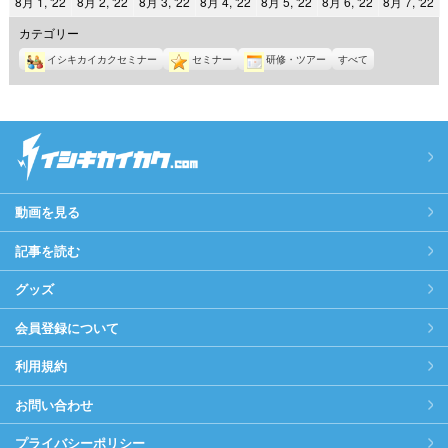
2022
2022
2022
2022
2022
2022
2
8月 1, '22
8月 2, '22
8月 3, '22
8月 4, '22
8月 5, '22
8月 6, '22
8月 7, '22
日
日
日
日
日
日
日
年
年
年
年
年
年
年
カテゴリー
8
8
8
8
8
8
8
イシキカイカクセミナー
セミナー
研修・ツアー
すべて
月
月
月
月
月
月
月
1
2
3
4
5
6
7
日
日
日
日
日
日
日
動画を見る
記事を読む
グッズ
会員登録について
利用規約
お問い合わせ
プライバシーポリシー