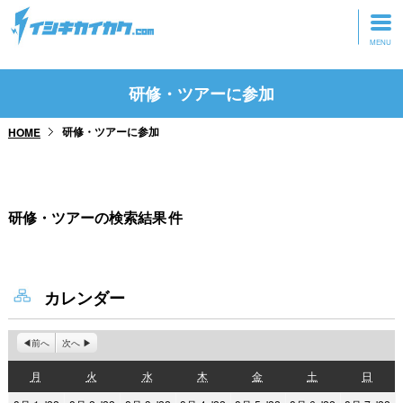
トップページ
研修・ツアーに参加
動画を見る
研修・ツアーに参加
HOME
記事を読む
セミナーに参加
研修・ツアーの検索結果
件
研修・ツアーに参加
グッズ
カレンダー
前へ
次へ
月
火
水
木
金
土
日
月
火
水
木
金
土
日
曜
曜
曜
曜
曜
曜
曜