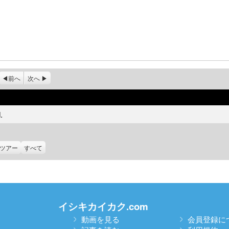
前へ
次へ
.
ツアー
すべて
イシキカイカク.com
動画を見る
会員登録に