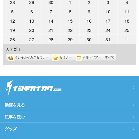
2021
2021
2021
2021
2021
2021
2021
28
29
30
1
2
3
4
日
日
日
日
日
日
日
年
年
年
年
年
年
年
2021
2021
2021
2021
2021
2021
2021
5
6
7
8
9
10
11
6
6
6
7
7
7
7
年
年
年
年
年
年
年
2021
2021
2021
2021
2021
2021
2021
12
13
14
15
16
17
18
月
月
月
月
月
月
月
7
7
7
7
7
7
7
年
年
年
年
年
年
年
28
29
30
1
2
3
4
2021
2021
2021
2021
2021
2021
2021
19
20
21
22
23
24
25
月
月
月
月
月
月
月
7
7
7
7
7
7
7
日
日
日
日
日
日
日
年
年
年
年
年
年
年
5
6
7
8
9
10
11
2021
2021
2021
2021
2021
2021
2021
26
27
28
29
30
31
1
月
月
月
月
月
月
月
7
7
7
7
7
7
7
日
日
日
日
日
日
日
年
年
年
年
年
年
年
12
13
14
15
16
17
18
カテゴリー
月
月
月
月
月
月
月
7
7
7
7
7
7
8
日
日
日
日
日
日
日
19
20
21
22
23
24
25
イシキカイカクセミナー
セミナー
研修・ツアー
すべて
月
月
月
月
月
月
月
日
日
日
日
日
日
日
26
27
28
29
30
31
1
日
日
日
日
日
日
日
動画を見る
記事を読む
グッズ