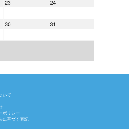
2022
2022
23
24
月
月
年
年
16
17
7
7
日
日
2022
2022
30
31
月
月
年
年
23
24
7
7
日
日
月
月
30
31
日
日
ついて
せ
ーポリシー
法に基づく表記