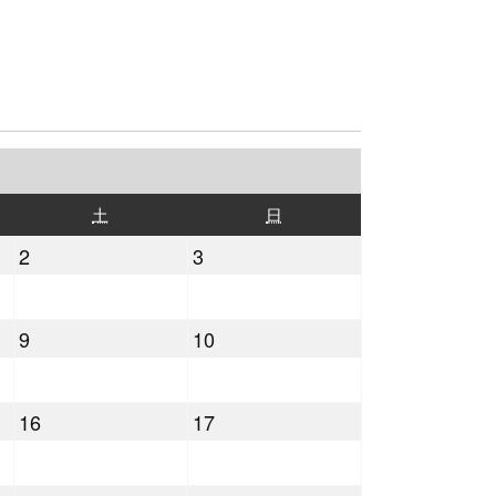
土
日
土
日
曜
曜
2022
2022
2
3
日
日
年
年
7
7
2022
2022
9
10
月
月
年
年
2
3
7
7
日
日
2022
2022
16
17
月
月
年
年
9
10
7
7
日
日