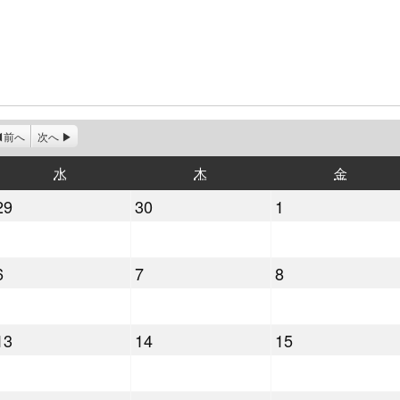
前へ
次へ
水
木
金
水
木
金
曜
曜
曜
2022
2022
2022
29
30
1
日
日
日
年
年
年
6
6
7
2022
2022
2022
6
7
8
月
月
月
年
年
年
29
30
1
7
7
7
日
日
日
2022
2022
2022
13
14
15
月
月
月
年
年
年
6
7
8
7
7
7
日
日
日