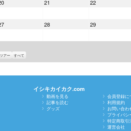
2022
2022
2022
20
21
22
月
月
月
年
年
年
13
14
15
7
7
7
日
日
日
2022
2022
2022
27
28
29
月
月
月
年
年
年
20
21
22
7
7
7
日
日
日
月
月
月
27
28
29
ツアー
すべて
日
日
日
イシキカイカク.com
動画を見る
会員登録に
記事を読む
利用規約
グッズ
お問い合わ
プライバシ
特定商取引
運営会社