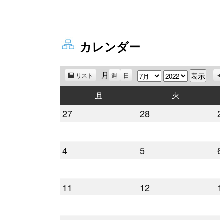
カレンダー
月
月
年
リスト
表
週
日
示
月
火
月
火
曜
曜
2022
2022
27
28
日
日
年
年
6
6
2022
2022
4
5
月
月
年
年
27
28
7
7
日
日
2022
2022
11
12
月
月
年
年
4
5
7
7
日
日