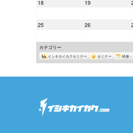
2022
2022
18
19
月
月
年
年
11
12
7
7
日
日
2022
2022
25
26
月
月
年
年
18
19
7
7
日
日
カテゴリー
月
月
25
26
イシキカイカクセミナー
セミナー
研修・
日
日