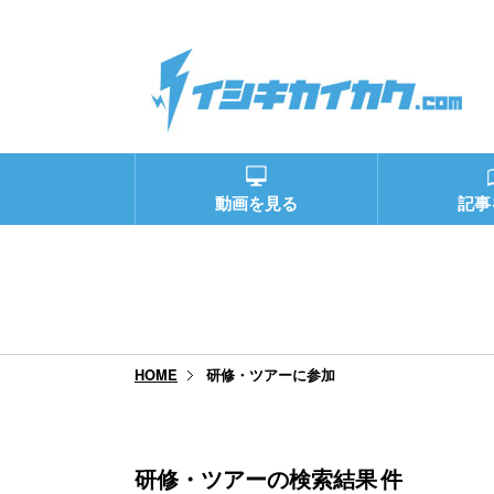
動画を見る
記事
研修・ツアーに参加
HOME
研修・ツアーの検索結果
件