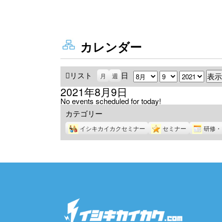
カレンダー
リスト
表
日
月
日
年
月
週
示
2021年8月9日
No events scheduled for today!
カテゴリー
イシキカイカクセミナー
セミナー
研修・