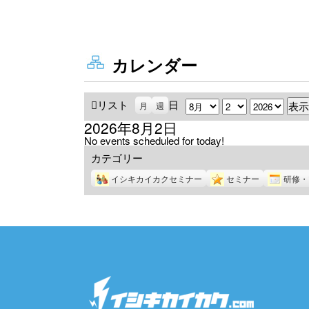
カレンダー
リスト
表
日
月
日
年
月
週
示
2026年8月2日
No events scheduled for today!
カテゴリー
イシキカイカクセミナー
セミナー
研修・