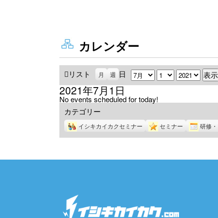
カレンダー
リスト
表
日
月
日
年
月
週
示
2021年7月1日
No events scheduled for today!
カテゴリー
イシキカイカクセミナー
セミナー
研修・