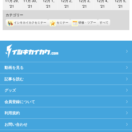
11月 29,
11月 30,
12月 1,
12月 2,
12月 3,
12月 4,
12月 5,
日
日
日
日
日
日
日
2021
2021
2021
2021
2021
2021
2021
'21
'21
'21
'21
'21
'21
'21
年
年
年
年
年
年
年
カテゴリー
11
11
12
12
12
12
12
イシキカイカクセミナー
セミナー
研修・ツアー
すべて
月
月
月
月
月
月
月
29
30
1
2
3
4
5
日
日
日
日
日
日
日
動画を見る
記事を読む
グッズ
会員登録について
利用規約
お問い合わせ