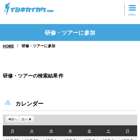
トップページ
研修・ツアーに参加
動画を見る
研修・ツアーに参加
HOME
記事を読む
セミナーに参加
研修・ツアーの検索結果
件
研修・ツアーに参加
グッズ
カレンダー
前へ
次へ
月
火
水
木
金
土
日
月
火
水
木
金
土
日
曜
曜
曜
曜
曜
曜
曜