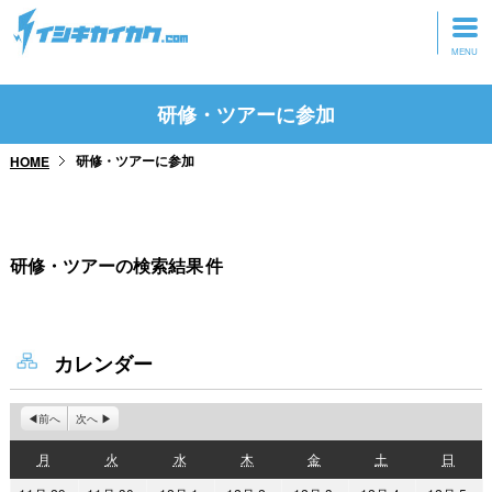
トップページ
研修・ツアーに参加
動画を見る
研修・ツアーに参加
HOME
記事を読む
セミナーに参加
研修・ツアーの検索結果
件
研修・ツアーに参加
グッズ
カレンダー
前へ
次へ
月
火
水
木
金
土
日
月
火
水
木
金
土
日
曜
曜
曜
曜
曜
曜
曜