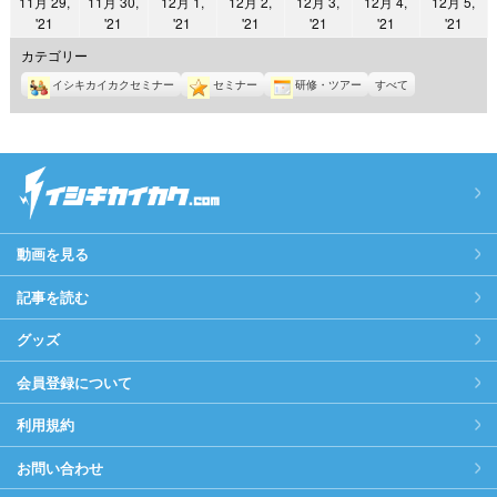
11月 29,
11月 30,
12月 1,
12月 2,
12月 3,
12月 4,
12月 5,
日
日
日
日
日
日
日
2021
2021
2021
2021
2021
2021
2021
'21
'21
'21
'21
'21
'21
'21
年
年
年
年
年
年
年
カテゴリー
11
11
12
12
12
12
12
イシキカイカクセミナー
セミナー
研修・ツアー
すべて
月
月
月
月
月
月
月
29
30
1
2
3
4
5
日
日
日
日
日
日
日
動画を見る
記事を読む
グッズ
会員登録について
利用規約
お問い合わせ