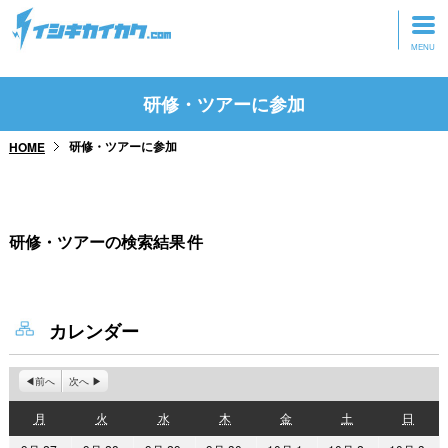
トップページ
研修・ツアーに参加
動画を見る
研修・ツアーに参加
HOME
記事を読む
セミナーに参加
研修・ツアーの検索結果
件
研修・ツアーに参加
グッズ
カレンダー
前へ
次へ
月
火
水
木
金
土
日
月
火
水
木
金
土
日
曜
曜
曜
曜
曜
曜
曜