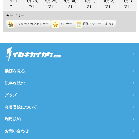
9月 27,
9月 28,
9月 29,
9月 30,
10月 1,
10月 2,
10月 3,
日
日
日
日
日
日
日
2021
2021
2021
2021
2021
2021
2021
'21
'21
'21
'21
'21
'21
'21
年
年
年
年
年
年
年
カテゴリー
9
9
9
9
10
10
10
イシキカイカクセミナー
セミナー
研修・ツアー
すべて
月
月
月
月
月
月
月
27
28
29
30
1
2
3
日
日
日
日
日
日
日
動画を見る
記事を読む
グッズ
会員登録について
利用規約
お問い合わせ