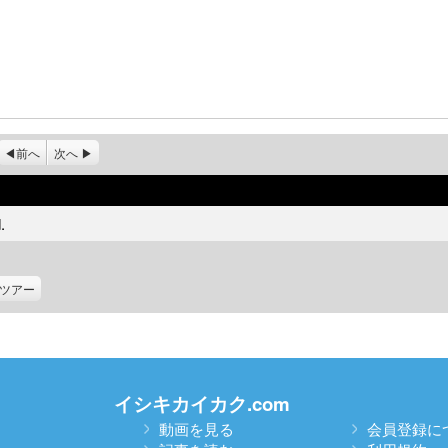
前へ
次へ
.
ツアー
イシキカイカク.com
動画を見る
会員登録に