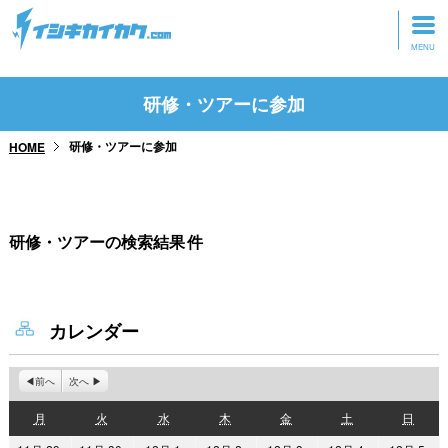
トップページ
研修・ツアーに参加
動画を見る
研修・ツアーに参加
HOME
記事を読む
セミナーに参加
研修・ツアーの検索結果
件
研修・ツアーに参加
グッズ
カレンダー
前へ
次へ
月
火
水
木
金
土
日
月
火
水
木
金
土
日
曜
曜
曜
曜
曜
曜
曜