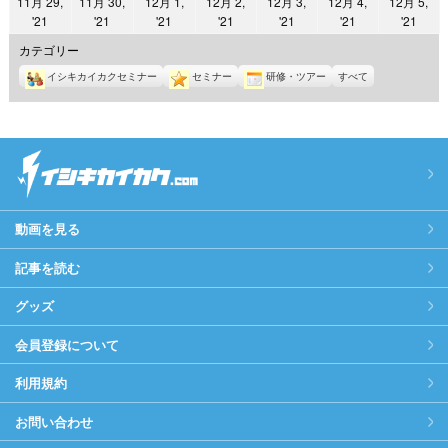
11月 29,
11月 30,
12月 1,
12月 2,
12月 3,
12月 4,
12月 5,
日
日
日
日
日
日
日
2021
2021
2021
2021
2021
2021
2021
'21
'21
'21
'21
'21
'21
'21
年
年
年
年
年
年
年
カテゴリー
11
11
12
12
12
12
12
イシキカイカクセミナー
セミナー
研修・ツアー
すべて
月
月
月
月
月
月
月
29
30
1
2
3
4
5
日
日
日
日
日
日
日
動画を見る
記事を読む
グッズ
会員登録について
利用規約
お問い合わせ