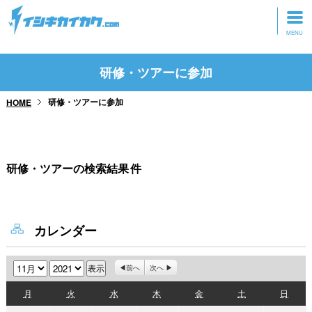
トップページ
研修・ツアーに参加
動画を見る
研修・ツアーに参加
HOME
記事を読む
セミナーに参加
研修・ツアーの検索結果
件
研修・ツアーに参加
グッズ
カレンダー
月
年
前へ
次へ
月
火
水
木
金
土
日
月
火
水
木
金
土
日
曜
曜
曜
曜
曜
曜
曜