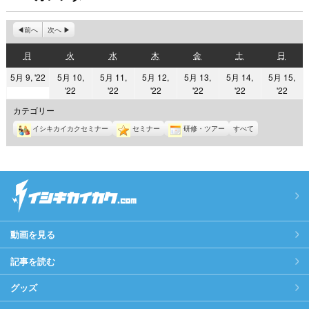
前へ
次へ
月
火
水
木
金
土
日
月
火
水
木
金
土
日
曜
曜
曜
曜
曜
曜
曜
2022
5月 9, '22
5月 10,
5月 11,
5月 12,
5月 13,
5月 14,
5月 15,
日
日
日
日
日
日
日
2022
2022
2022
2022
2022
2022
'22
'22
'22
'22
'22
'22
年
年
年
年
年
年
年
5
カテゴリー
5
5
5
5
5
5
月
イシキカイカクセミナー
セミナー
研修・ツアー
すべて
月
月
月
月
月
月
9
10
11
12
13
14
15
日
日
日
日
日
日
日
動画を見る
記事を読む
グッズ