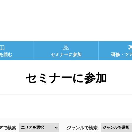
を読む
セミナーに参加
研修・ツ
セミナーに参加
アで検索
ジャンルで検索