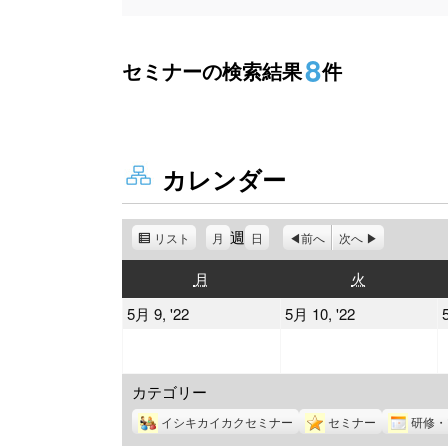
8
セミナーの検索結果
件
カレンダー
週
リスト
表
月
日
前へ
次へ
示
月
火
月
火
曜
曜
2022
2022
5月 9, '22
5月 10, '22
日
日
年
年
5
5
カテゴリー
月
月
9
10
イシキカイカクセミナー
セミナー
研修・
日
日