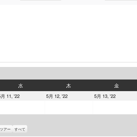
水
木
金
水
木
金
曜
曜
曜
2022
2022
2022
5月 11, '22
5月 12, '22
5月 13, '22
日
日
日
年
年
年
5
5
5
月
月
月
11
12
13
ツアー
すべて
日
日
日