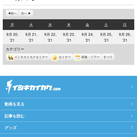
前へ
次へ
月
火
水
木
金
土
日
月
火
水
木
金
土
日
曜
曜
曜
曜
曜
曜
曜
9月 20,
9月 21,
9月 22,
9月 23,
9月 24,
9月 25,
9月 26,
日
日
日
日
日
日
日
2021
2021
2021
2021
2021
2021
2021
'21
'21
'21
'21
'21
'21
'21
年
年
年
年
年
年
年
カテゴリー
9
9
9
9
9
9
9
イシキカイカクセミナー
セミナー
研修・ツアー
すべて
月
月
月
月
月
月
月
20
21
22
23
24
25
26
日
日
日
日
日
日
日
動画を見る
記事を読む
グッズ