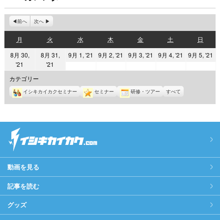
前へ
次へ
月
火
水
木
金
土
日
月
火
水
木
金
土
日
曜
曜
曜
曜
曜
曜
曜
2021
2021
2021
2021
2
8月 30,
8月 31,
9月 1, '21
9月 2, '21
9月 3, '21
9月 4, '21
9月 5, '21
日
日
日
日
日
日
日
2021
2021
'21
'21
年
年
年
年
年
年
年
9
9
9
9
9
カテゴリー
8
8
月
月
月
月
月
イシキカイカクセミナー
セミナー
研修・ツアー
すべて
月
月
1
2
3
4
5
30
31
日
日
日
日
日
日
日
動画を見る
記事を読む
グッズ