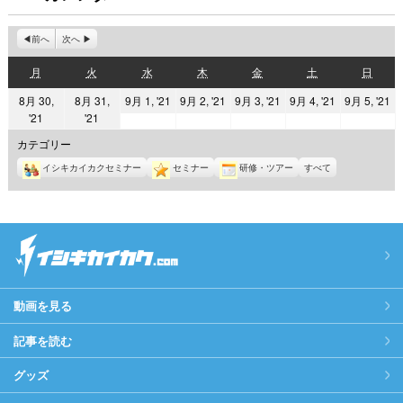
前へ
次へ
月
火
水
木
金
土
日
月
火
水
木
金
土
日
曜
曜
曜
曜
曜
曜
曜
2021
2021
2021
2021
2
8月 30,
8月 31,
9月 1, '21
9月 2, '21
9月 3, '21
9月 4, '21
9月 5, '21
日
日
日
日
日
日
日
2021
2021
'21
'21
年
年
年
年
年
年
年
9
9
9
9
9
カテゴリー
8
8
月
月
月
月
月
イシキカイカクセミナー
セミナー
研修・ツアー
すべて
月
月
1
2
3
4
5
30
31
日
日
日
日
日
日
日
動画を見る
記事を読む
グッズ