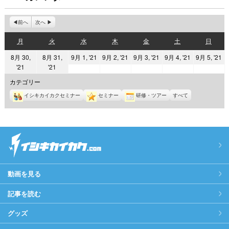
前へ
次へ
月
火
水
木
金
土
日
月
火
水
木
金
土
日
曜
曜
曜
曜
曜
曜
曜
2021
2021
2021
2021
2
8月 30,
8月 31,
9月 1, '21
9月 2, '21
9月 3, '21
9月 4, '21
9月 5, '21
日
日
日
日
日
日
日
2021
2021
'21
'21
年
年
年
年
年
年
年
9
9
9
9
9
カテゴリー
8
8
月
月
月
月
月
イシキカイカクセミナー
セミナー
研修・ツアー
すべて
月
月
1
2
3
4
5
30
31
日
日
日
日
日
日
日
動画を見る
記事を読む
グッズ