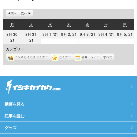
前へ
次へ
月
火
水
木
金
土
日
月
火
水
木
金
土
日
曜
曜
曜
曜
曜
曜
曜
2021
2021
2021
2021
2
8月 30,
8月 31,
9月 1, '21
9月 2, '21
9月 3, '21
9月 4, '21
9月 5, '21
日
日
日
日
日
日
日
2021
2021
'21
'21
年
年
年
年
年
年
年
9
9
9
9
9
カテゴリー
8
8
月
月
月
月
月
イシキカイカクセミナー
セミナー
研修・ツアー
すべて
月
月
1
2
3
4
5
30
31
日
日
日
日
日
日
日
動画を見る
記事を読む
グッズ