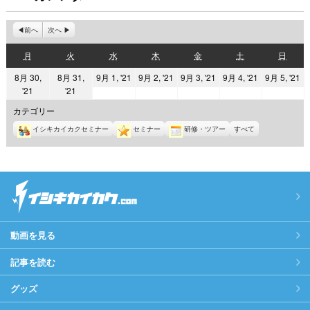
前へ
次へ
月
火
水
木
金
土
日
月
火
水
木
金
土
日
曜
曜
曜
曜
曜
曜
曜
2021
2021
2021
2021
2
8月 30,
8月 31,
9月 1, '21
9月 2, '21
9月 3, '21
9月 4, '21
9月 5, '21
日
日
日
日
日
日
日
2021
2021
'21
'21
年
年
年
年
年
年
年
9
9
9
9
9
カテゴリー
8
8
月
月
月
月
月
イシキカイカクセミナー
セミナー
研修・ツアー
すべて
月
月
1
2
3
4
5
30
31
日
日
日
日
日
日
日
動画を見る
記事を読む
グッズ